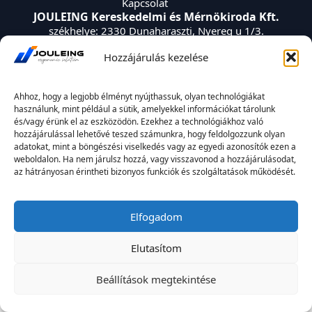
Kapcsolat
JOULEING Kereskedelmi és Mérnökiroda Kft.
székhelye: 2330 Dunaharaszti, Nyereg u 1/3.
adószáma: 12006759-2-13
Hozzájárulás kezelése
email: info@jouleing.hu
Ahhoz, hogy a legjobb élményt nyújthassuk, olyan technológiákat
használunk, mint például a sütik, amelyekkel információkat tárolunk
és/vagy érünk el az eszközödön. Ezekhez a technológiákhoz való
hozzájárulással lehetővé teszed számunkra, hogy feldolgozzunk olyan
adatokat, mint a böngészési viselkedés vagy az egyedi azonosítók ezen a
weboldalon. Ha nem járulsz hozzá, vagy visszavonod a hozzájárulásodat,
az hátrányosan érintheti bizonyos funkciók és szolgáltatások működését.
Elfogadom
2026. Minden jog fenntartva.
Elutasítom
JOULEING Kereskedelmi és Mérnökiroda Kft.
Beállítások megtekintése