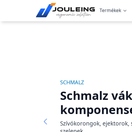
Termékek
SCHMALZ
Schmalz vá
komponens
Szívókorongok, ejektorok, 
szelepek