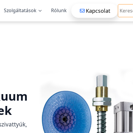
Searc
Kapcsolat
Szolgáltatások
Rólunk
kuum
ek
szivattyúk,