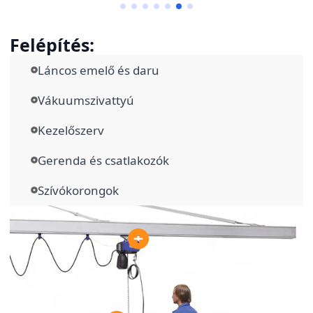
Felépítés:
Láncos emelő és daru
Vákuumszivattyú
Kezelőszerv
Gerenda és csatlakozók
Szívókorongok