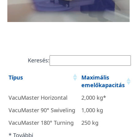
Keresés:
Típus
Maximális
emelőkapacitás
VacuMaster Horizontal
2,000 kg*
VacuMaster 90° Swiveling
1,000 kg
VacuMaster 180° Turning
250 kg
* További