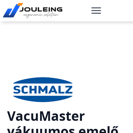
VacuMaster
vákuumos emelő