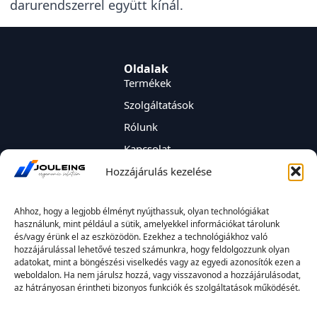
darurendszerrel együtt kínál.
Oldalak
Termékek
Szolgáltatások
Rólunk
Kapcsolat
JOULEING Kereskedelmi és Mérnökiroda Kft.
Hozzájárulás kezelése
székhelye: 2330 Dunaharaszti, Nyereg u 1/3.
adószáma: 12006759-2-13
Ahhoz, hogy a legjobb élményt nyújthassuk, olyan technológiákat
email: info@jouleing.hu
használunk, mint például a sütik, amelyekkel információkat tárolunk
és/vagy érünk el az eszközödön. Ezekhez a technológiákhoz való
hozzájárulással lehetővé teszed számunkra, hogy feldolgozzunk olyan
adatokat, mint a böngészési viselkedés vagy az egyedi azonosítók ezen a
weboldalon. Ha nem járulsz hozzá, vagy visszavonod a hozzájárulásodat,
az hátrányosan érintheti bizonyos funkciók és szolgáltatások működését.