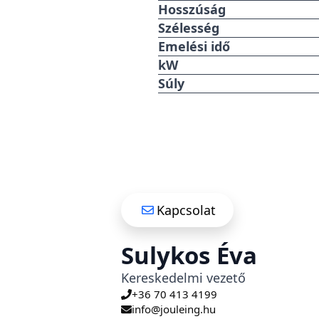
Hosszúság
Szélesség
Emelési idő
kW
Súly
Kapcsolat
Sulykos Éva
Kereskedelmi vezető
+36 70 413 4199
info@jouleing.hu