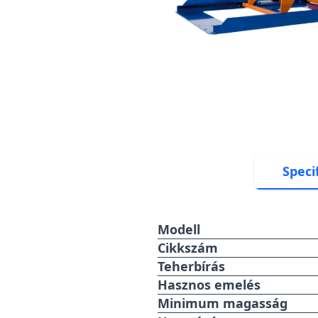
Speci
Modell
Cikkszám
Teherbírás
Hasznos emelés
Minimum magasság