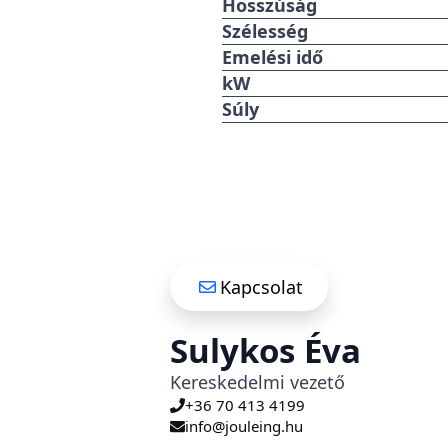
Hosszúság
Szélesség
Emelési idő
kW
Súly
Kapcsolat
Sulykos Éva
Kereskedelmi vezető
+36 70 413 4199
info@jouleing.hu