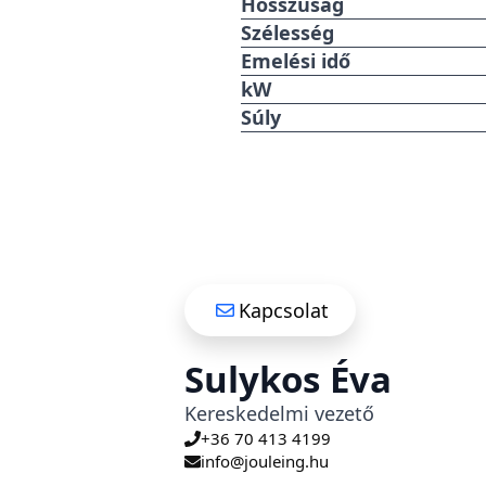
Hosszúság
Szélesség
Emelési idő
kW
Súly
Kapcsolat
Sulykos Éva
Kereskedelmi vezető
+36 70 413 4199
info@jouleing.hu