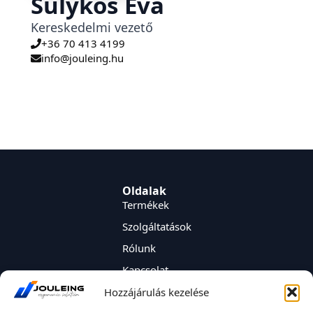
Sulykos Éva
Kereskedelmi vezető
+36 70 413 4199
info@jouleing.hu
Oldalak
Termékek
Szolgáltatások
Rólunk
Kapcsolat
JOULEING Kereskedelmi és Mérnökiroda Kft.
Hozzájárulás kezelése
székhelye: 2330 Dunaharaszti, Nyereg u 1/3.