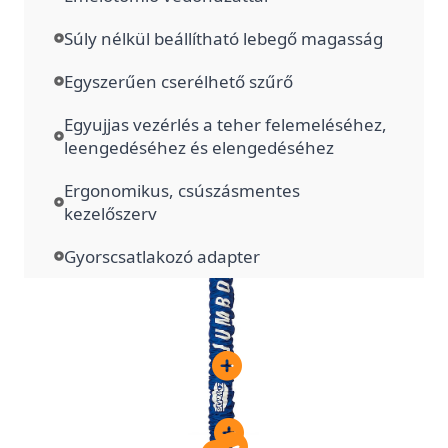
Súly nélkül beállítható lebegő magasság
Egyszerűen cserélhető szűrő
Egyujjas vezérlés a teher felemeléséhez,
leengedéséhez és elengedéséhez
Ergonomikus, csúszásmentes
kezelőszerv
Gyorscsatlakozó adapter