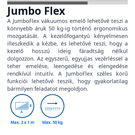
Jumbo Flex
A JumboFlex vákuumos emelő lehetővé teszi a
könnyebb áruk 50 kg-ig történő ergonomikus
mozgatását. A kezelőfogantyú kényelmesen
illeszkedik a kézbe, és lehetővé teszi, hogy a
kezelő hosszú ideig fáradtság nélkül
dolgozzon. Az egyszerű, egyujjas vezérléssel a
teher emelése, leengedése és elengedése
rendkívül intuitív. A JumboFlex széles körű
funkciói lehetővé teszik, hogy gyakorlatilag
bármilyen feladatot megoldjon.
Max. 2 x 1 m
Max. 50 kg