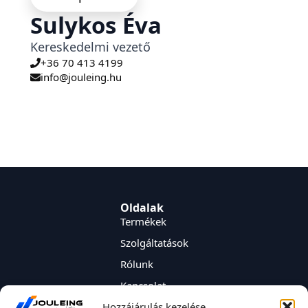
Sulykos Éva
Kereskedelmi vezető
+36 70 413 4199
info@jouleing.hu
Oldalak
Termékek
Szolgáltatások
Rólunk
Kapcsolat
JOULEING Kereskedelmi és Mérnökiroda Kft.
Hozzájárulás kezelése