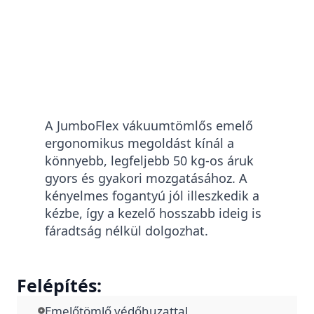
A JumboFlex vákuumtömlős emelő
ergonomikus megoldást kínál a
könnyebb, legfeljebb 50 kg-os áruk
gyors és gyakori mozgatásához. A
kényelmes fogantyú jól illeszkedik a
kézbe, így a kezelő hosszabb ideig is
fáradtság nélkül dolgozhat.
Felépítés:
Emelőtömlő védőhuzattal